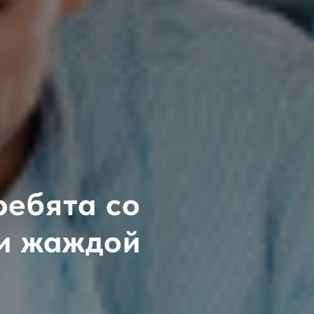
ребята со
 и жаждой