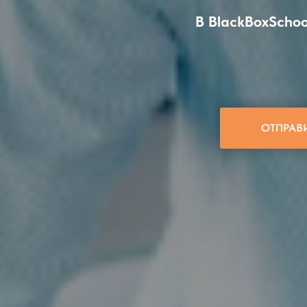
В BlackBoxSchoo
ОТПРАВ